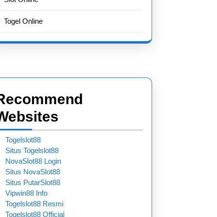
Togel Online
Recommend
Websites
Togelslot88
Situs Togelslot88
NovaSlot88 Login
Situs NovaSlot88
Situs PutarSlot88
Vipwin88 Info
Togelslot88 Resmi
Togelslot88 Official