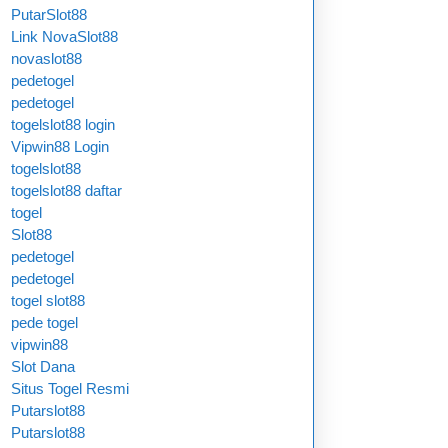
PutarSlot88
Link NovaSlot88
novaslot88
pedetogel
pedetogel
togelslot88 login
Vipwin88 Login
togelslot88
togelslot88 daftar
togel
Slot88
pedetogel
pedetogel
togel slot88
pede togel
vipwin88
Slot Dana
Situs Togel Resmi
Putarslot88
Putarslot88