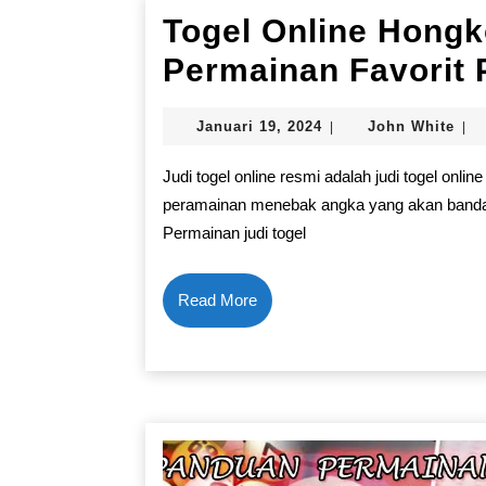
Togel Online Hongk
Permainan Favorit 
Januari
Joh
Januari 19, 2024
John White
|
|
19,
Whi
2024
Judi togel online resmi adalah judi togel online hongkong, Togel online hongkong tersebut ialah jenis
peramainan menebak angka yang akan bandar 
Permainan judi togel
Read
Read More
More