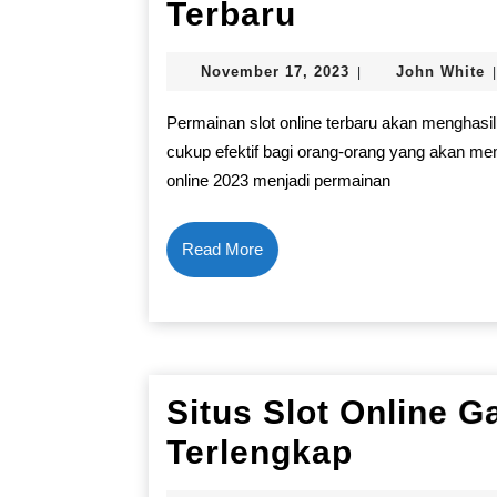
Serunya
Terbaru
Mempelajar
November
J
November 17, 2023
John White
|
|
Permainan
17,
W
2023
Permainan slot online terbaru akan menghasilkan prosedur permainan yang sangat menguntungkan dan
Slot
cukup efektif bagi orang-orang yang akan me
Online
online 2023 menjadi permainan
Terbaru
Read
Read More
More
Situs Slot Online 
Situs
Terlengkap
Slot