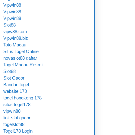
Vipwin88
Vipwin88
Vipwin88
Slot88
vipw88.com
Vipwin88.biz
Toto Macau
Situs Togel Online
novaslot88 daftar
Togel Macau Resmi
Slot88
Slot Gacor
Bandar Togel
website 178
togel hongkong 178
situs togel178
vipwin88
link slot gacor
togelslot88
Togel178 Login