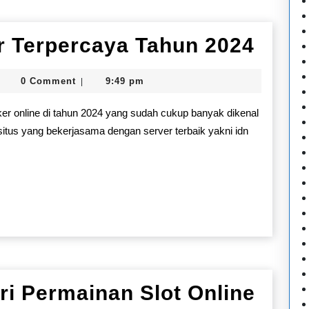
Situs
er Terpercaya Tahun 2024
Judi
ohn
0 Comment
9:49 pm
|
Idn
hite
Poke
situs yang bekerjasama dengan server terbaik yakni idn
Terp
Tahu
2024
i Permainan Slot Online