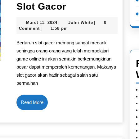
Mulai
Slot Gacor
Bermain
Maret
John
Maret 11, 2024
John White
0
|
|
dan
11,
White
Comment
1:58 pm
|
2024
Kenali
Bertaruh slot gacor memang sangat menarik
Setiap
sehingga orang-orang yang telah mempelajari
game online ini akan semakin berkemungkinan
Langkah
besar dapat memperoleh kemenangan. Makanya
Bertaruh
slot gacor akan hadir sebagai salah satu
Slot
permainan
Gacor
Read
Read More
More